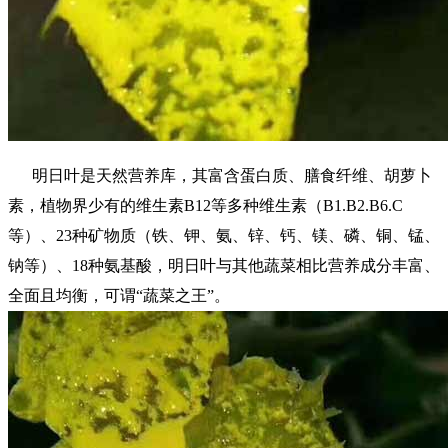
明日叶是天然营养库，其富含蛋白质、膳食纤维、胡萝卜
素，植物界少有的维生素B12等多种维生素（B1.B2.B6.C
等）、23种矿物质（铁、钾、氨、锌、钙、镁、磷、铜、锰、
钠等）、18种氨基酸，明日叶与其他蔬菜相比营养成分丰富、
全面且均衡，可谓“蔬菜之王”。