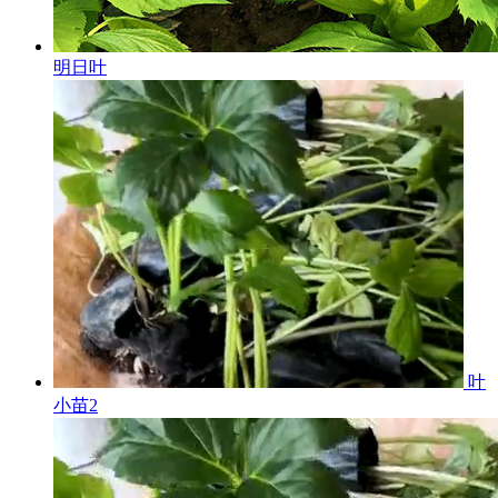
明日叶
叶
小苗2