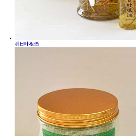
明日叶根酒